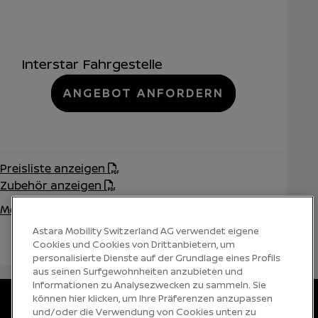
Interstar Fahrgestelle
ANGEBOT ANFORDERN
Preisliste anzeigen
Zubehör anzeigen
Mehr erfahren
Astara Mobility Switzerland AG verwendet eigene
Cookies und Cookies von Drittanbietern, um
personalisierte Dienste auf der Grundlage eines Profils
aus seinen Surfgewohnheiten anzubieten und
Informationen zu Analysezwecken zu sammeln. Sie
können hier klicken, um Ihre Präferenzen anzupassen
Sprache auswählen
DE
FR
IT
und/oder die Verwendung von Cookies unten zu